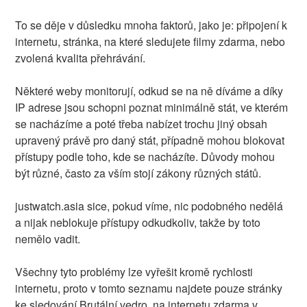
To se děje v důsledku mnoha faktorů, jako je: připojení k
internetu, stránka, na které sledujete filmy zdarma, nebo
zvolená kvalita přehrávání.
Některé weby monitorují, odkud se na ně díváme a díky
IP adrese jsou schopni poznat minimálně stát, ve kterém
se nacházíme a poté třeba nabízet trochu jiný obsah
upravený právě pro daný stát, případně mohou blokovat
přístupy podle toho, kde se nacházíte. Důvody mohou
být různé, často za vším stojí zákony různých států.
justwatch.asia sice, pokud víme, nic podobného nedělá
a nijak neblokuje přístupy odkudkoliv, takže by toto
nemělo vadit.
Všechny tyto problémy lze vyřešit kromě rychlosti
internetu, proto v tomto seznamu najdete pouze stránky
ke sledování Brutální vedro. na internetu zdarma v