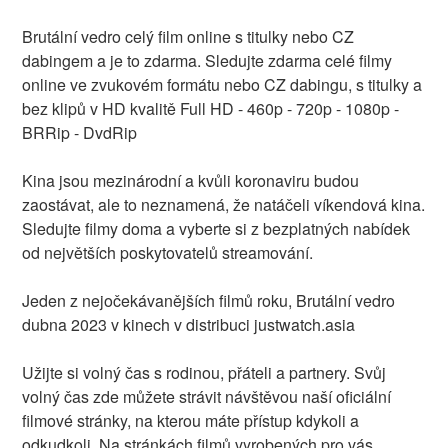
Brutální vedro celý film online s titulky nebo CZ
dabingem a je to zdarma. Sledujte zdarma celé filmy
online ve zvukovém formátu nebo CZ dabingu, s titulky a
bez klipů v HD kvalitě Full HD - 460p - 720p - 1080p -
BRRip - DvdRip
Kina jsou mezinárodní a kvůli koronaviru budou
zaostávat, ale to neznamená, že natáčeli víkendová kina.
Sledujte filmy doma a vyberte si z bezplatných nabídek
od největších poskytovatelů streamování.
Jeden z nejočekávanějších filmů roku, Brutální vedro
dubna 2023 v kinech v distribuci justwatch.asia
Užijte si volný čas s rodinou, přáteli a partnery. Svůj
volný čas zde můžete strávit návštěvou naší oficiální
filmové stránky, na kterou máte přístup kdykoli a
odkudkoli. Na stránkách filmů vyrobených pro vás,