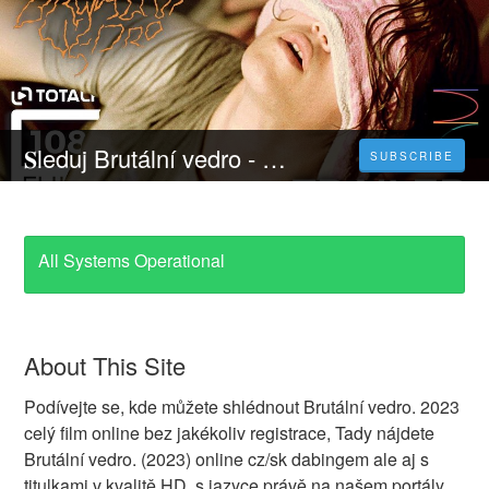
𝐒leduj Brutální vedro - 𝐂elý 𝐅ilm Online 2023 Česky CZ/SK DABING HD Kvalite
SUBSCRIBE
All Systems Operational
About This Site
Podívejte se, kde můžete shlédnout Brutální vedro. 2023
celý film online bez jakékoliv registrace, Tady nájdete
Brutální vedro. (2023) online cz/sk dabingem ale aj s
titulkami v kvalitě HD, s jazyce právě na našem portály