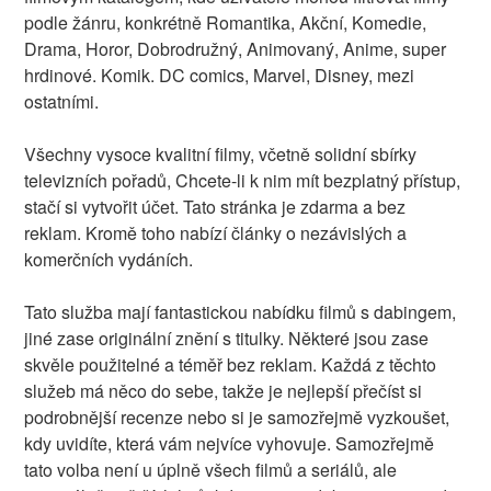
podle žánru, konkrétně Romantika, Akční, Komedie,
Drama, Horor, Dobrodružný, Animovaný, Anime, super
hrdinové. Komik. DC comics, Marvel, Disney, mezi
ostatními.
Všechny vysoce kvalitní filmy, včetně solidní sbírky
televizních pořadů, Chcete-li k nim mít bezplatný přístup,
stačí si vytvořit účet. Tato stránka je zdarma a bez
reklam. Kromě toho nabízí články o nezávislých a
komerčních vydáních.
Tato služba mají fantastickou nabídku filmů s dabingem,
jiné zase originální znění s titulky. Některé jsou zase
skvěle použitelné a téměř bez reklam. Každá z těchto
služeb má něco do sebe, takže je nejlepší přečíst si
podrobnější recenze nebo si je samozřejmě vyzkoušet,
kdy uvidíte, která vám nejvíce vyhovuje. Samozřejmě
tato volba není u úplně všech filmů a seriálů, ale